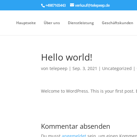
+4987165443
verkauf@telepeep.de
Hauptseite
Über uns
Dienstleistung
Geschäftskunden
Hello world!
von
telepeep
|
Sep. 3, 2021
|
Uncategorized
|
Welcome to WordPress. This is your first post. Ed
Kommentar absenden
Du musst
angemeldet
sein, um einen Kommen